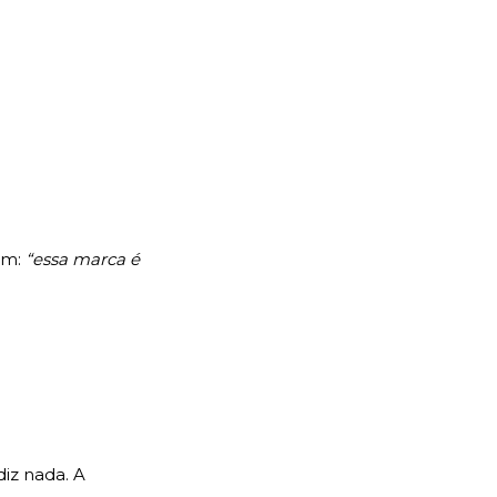
rem:
“essa marca é
diz nada. A