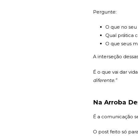
Pergunte:
O que no seu
Qual prática 
O que seus m
A interseção dessas
É o que vai dar vid
diferente.”
Na Arroba De
É a comunicação s
O post feito só par