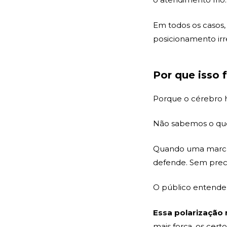
Em todos os casos,
posicionamento irre
Por que isso 
Porque o cérebro 
Não sabemos o que
Quando uma marca
defende. Sem preci
O público entende i
Essa polarização n
mais força, os certo