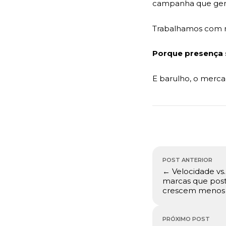
campanha que gera
Trabalhamos com m
Porque presença 
E barulho, o merca
Navegação
POST ANTERIOR
de
← Velocidade vs.
Post
marcas que pos
crescem menos
PRÓXIMO POST