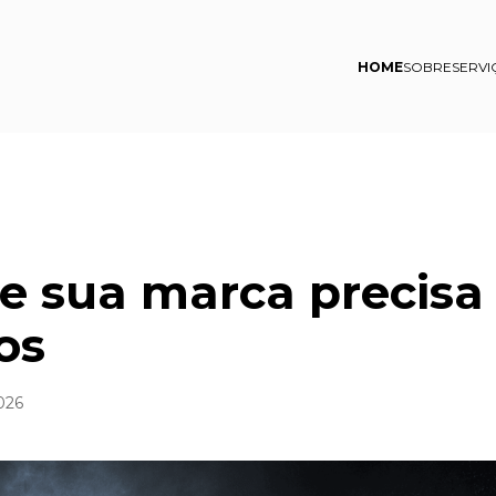
HOME
SOBRE
SERVI
e sua marca precisa
os
026