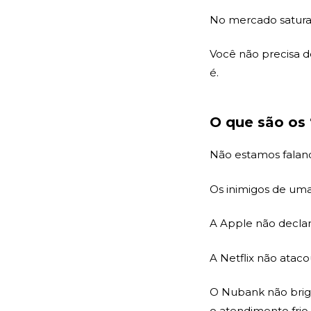
No mercado satura
Você não precisa d
é.
O que são os
Não estamos falan
Os inimigos de um
A Apple não decla
A Netflix não atac
O Nubank não brigo
o atendimento frio.